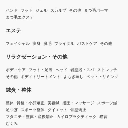
ハンド
フット
ジェル
スカルプ
その他
まつ毛パーマ
まつ毛エクステ
エステ
フェイシャル
痩身
脱毛
ブライダル
バストケア
その他
リラクゼーション・その他
ボディケア
フット・足裏
ヘッド
岩盤浴・スパ
ストレッチ
その他
ボディトリートメント
よもぎ蒸し
ペットトリミング
鍼灸・整体
整体
骨格・小顔矯正
美容鍼
指圧・マッサージ
スポーツ鍼
足つぼ
スポーツ整体
ダイエット
骨盤矯正
マタニティ整体・産後矯正
カイロプラクティック
猫背
むくみ