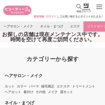
検索
グループ
新規登録
/
ログイン
してお買い物するとポイントがたまる！
ヘアサロン・メイク
ネイル・まつげ
エステ
リラクゼー
お探しの店舗は現在メンテナンス中です。
時間を空けて再度ご訪問ください。
カテゴリーから探す
ヘアサロン・メイク
カット
カラー
パーマ
縮毛矯正
エクステ
トリートメント
ヘアセット
着付け
その他
メイク
眉カット
ネイル・まつげ