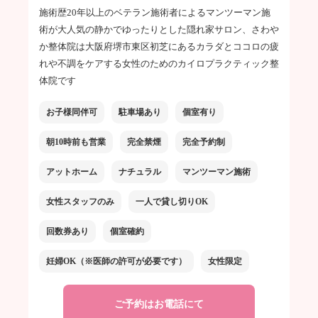
施術歴20年以上のベテラン施術者によるマンツーマン施
術が大人気の静かでゆったりとした隠れ家サロン、さわや
か整体院は大阪府堺市東区初芝にあるカラダとココロの疲
れや不調をケアする女性のためのカイロプラクティック整
体院です
お子様同伴可
駐車場あり
個室有り
朝10時前も営業
完全禁煙
完全予約制
アットホーム
ナチュラル
マンツーマン施術
女性スタッフのみ
一人で貸し切りOK
回数券あり
個室確約
妊婦OK（※医師の許可が必要です）
女性限定
ご予約はお電話にて