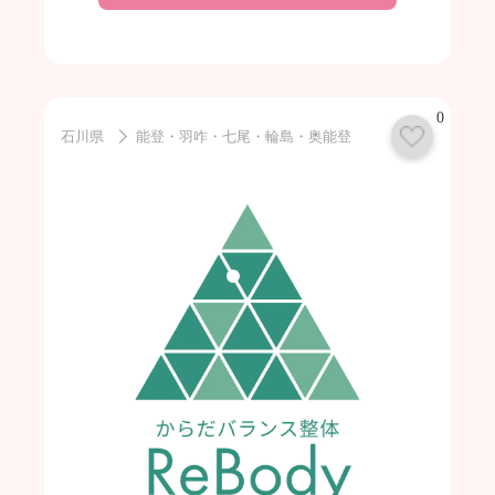
0
石川県
能登・羽咋・七尾・輪島・奥能登