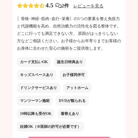
4.5
2件
レビューを見る
〖骨格･神経･筋肉･血行･栄養〗の5つの要素を整え免疫力
と代謝機能を高め、自然治癒力の活性化を図る整体です。
どこに行っても満足できない方、 原因がはっきりしない
方などご相談ください。お子様からお年寄りまでお客様の
お身体に合わせた安心の施術をご提供致します。
カード支払いOK
誕生日特典あり
キッズスペースあり
お子様同伴可
ドリンクサービスあり
アットホーム
マンツーマン施術
DVDが観られる
19時以降も受付OK
着替えあり
妊婦OK（※医師の許可が必要です）