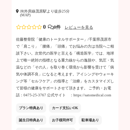
JR外房線茂原駅より徒歩25分
(MAP)
0
0件
レビューを見る
佐藤整骨院「健康のトータルサポーター」/千葉県茂原市
で「肩こり」「腰痛」「頭痛」でお悩みの方は当院へご相
談下さい。次世代の医学と言える「構造医学」では、地球
上で唯一絶対の指標となる重力線からの逸脱や、気圧・気
温などの「その人」を取り巻く環境から影響を受けて「病
気や体調不良」になると考えます。アイシングやウォーキ
ング等「セルフケア」の指導と「治療」をカスタマイズし
て皆様の健康をサポートさせて頂きます。 ご予約・お電
話：0475-25-3767 公式サイト ：https://satomedical.com
プラン特典あり
カード支払いOK
誕生日特典あり
お子様同伴可
駐車場あり