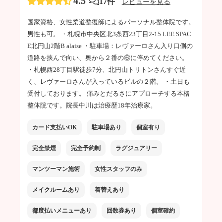
4.5
17件
レビューを見る
国家資格、女性柔道整復師によるパーソナル整体院です。
男性も可。 ・札幌市中央区北3条西23丁目2-15 LEE SPAC
E北円山2階B alaise ・駐車場：レヴァーロさん入り口側の
道路を挟んで向い、奥から２番の⑥に停めてください。
・札幌西28丁目駅徒歩7分、北円山トリトンさんすぐ近
く、レヴァーロさんが入っているビルの２階。 ・土日も
受付しております。 痛みとだるさにアプローチする本格
整体院です。院長中川は治療歴18年治療家。
カード支払いOK
駐車場あり
個室有り
完全禁煙
完全予約制
ラグジュアリー
マンツーマン施術
女性スタッフのみ
メイクルームあり
着替えあり
都度払いメニューあり
回数券あり
個室確約