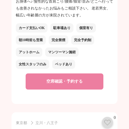
お身体へ♪ 慢性的な首肩こり/腰痛/猫背/歪み/どこへ行って
も改善されなかったお悩みもご相談下さい。 老若男女、
幅広い年齢層の方が来院されています。
カード支払いOK
駐車場あり
個室有り
朝10時前も営業
完全禁煙
完全予約制
アットホーム
マンツーマン施術
女性スタッフのみ
ベッドあり
空席確認・予約する
0
東京都
立川・八王子