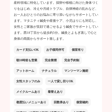
産科領域に特化しています。採卵や移植に向けた身体づく
りをはじめ、冷えや月経トラブル、自律神経の乱れなど、
お一人おひとりのお悩みに寄り添いながらサポートしてい
ます。マタニティ鍼灸や産後ケア、小児はりにも対応し、
女性とご家族が笑顔で過ごせるよう鍼灸でサポートしてい
ます。西18丁目から徒歩約5分。鍼灸とよもぎ蒸しで心と
身体の両面からサポート致します。
カード支払いOK
お子様同伴可
個室有り
朝10時前も営業
完全禁煙
完全予約制
アットホーム
ナチュラル
マンツーマン施術
女性スタッフのみ
一人で貸し切りOK
メイクルームあり
着替えあり
都度払いメニューあり
回数券あり
個室確約