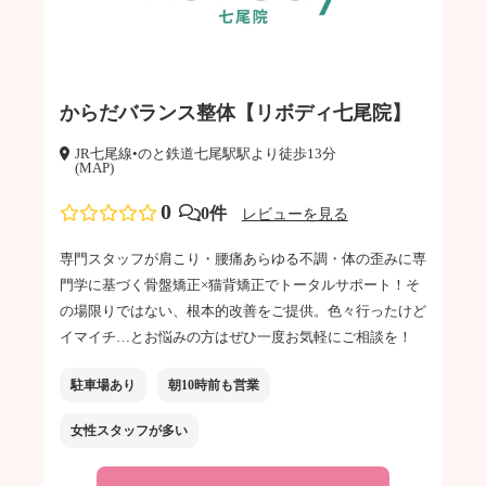
からだバランス整体【リボディ七尾院】
JR七尾線•のと鉄道七尾駅駅より徒歩13分
(MAP)
0
0件
レビューを見る
専門スタッフが肩こり・腰痛あらゆる不調・体の歪みに専
門学に基づく骨盤矯正×猫背矯正でトータルサポート！そ
の場限りではない、根本的改善をご提供。色々行ったけど
イマイチ…とお悩みの方はぜひ一度お気軽にご相談を！
駐車場あり
朝10時前も営業
女性スタッフが多い