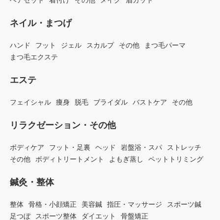
ヘアセット
着付け
その他
メイク
眉カット
ネイル・まつげ
ハンド
フット
ジェル
スカルプ
その他
まつ毛パーマ
まつ毛エクステ
エステ
フェイシャル
痩身
脱毛
ブライダル
バストケア
その他
リラクゼーション・その他
ボディケア
フット・足裏
ヘッド
岩盤浴・スパ
ストレッチ
その他
ボディトリートメント
よもぎ蒸し
ペットトリミング
鍼灸・整体
整体
骨格・小顔矯正
美容鍼
指圧・マッサージ
スポーツ鍼
足つぼ
スポーツ整体
ダイエット
骨盤矯正