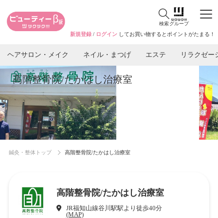
検索
グループ
新規登録
/
ログイン
してお買い物するとポイントがたまる！
ヘアサロン・メイク
ネイル・まつげ
エステ
リラクゼー
高階整骨院/たかはし治療室
鍼灸・整体トップ
高階整骨院/たかはし治療室
高階整骨院/たかはし治療室
JR福知山線谷川駅駅より徒歩40分
(MAP)