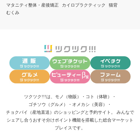
マタニティ整体・産後矯正
カイロプラクティック
猫背
むくみ
ツクツク!!!は、
モノ（物販）
・
コト（体験）
・
ゴチソウ（グルメ）
・
オメカシ（美容）
・
チョクバイ（産地直送）
のショッピングと予約サイト。
みんなで
シェアし合う
おすそ分けポイント機能
を搭載した総合マーケット
プレイスです。