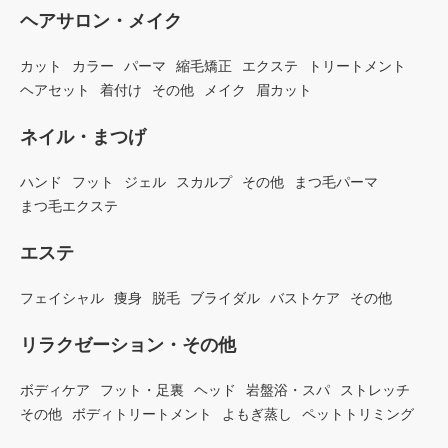
ヘアサロン・メイク
カット
カラー
パーマ
縮毛矯正
エクステ
トリートメント
ヘアセット
着付け
その他
メイク
眉カット
ネイル・まつげ
ハンド
フット
ジェル
スカルプ
その他
まつ毛パーマ
まつ毛エクステ
エステ
フェイシャル
痩身
脱毛
ブライダル
バストケア
その他
リラクゼーション・その他
ボディケア
フット・足裏
ヘッド
岩盤浴・スパ
ストレッチ
その他
ボディトリートメント
よもぎ蒸し
ペットトリミング