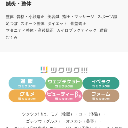
鍼灸・整体
整体
骨格・小顔矯正
美容鍼
指圧・マッサージ
スポーツ鍼
足つぼ
スポーツ整体
ダイエット
骨盤矯正
マタニティ整体・産後矯正
カイロプラクティック
猫背
むくみ
ツクツク!!!は、
モノ（物販）
・
コト（体験）
・
ゴチソウ（グルメ）
・
オメカシ（美容）
・