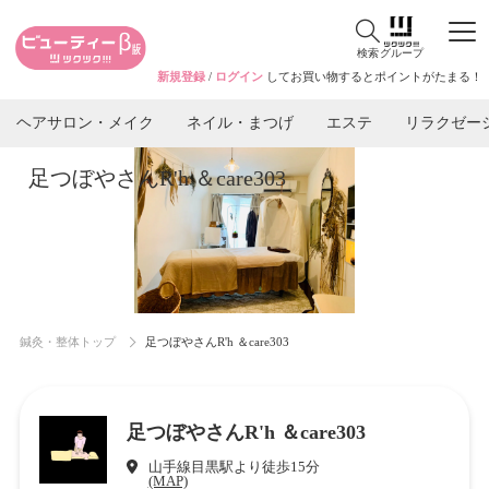
検索
グループ
新規登録
/
ログイン
してお買い物するとポイントがたまる！
ヘアサロン・メイク
ネイル・まつげ
エステ
リラクゼー
足つぼやさんR'h ＆care303
鍼灸・整体トップ
足つぼやさんR'h ＆care303
足つぼやさんR'h ＆care303
山手線目黒駅より徒歩15分
(MAP)