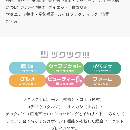
整体
骨格・小顔矯正
美容鍼
指圧・マッサージ
スポーツ鍼
足つぼ
スポーツ整体
ダイエット
骨盤矯正
マタニティ整体・産後矯正
カイロプラクティック
猫背
むくみ
ツクツク!!!は、
モノ（物販）
・
コト（体験）
・
ゴチソウ（グルメ）
・
オメカシ（美容）
・
チョクバイ（産地直送）
のショッピングと予約サイト。
みんなで
シェアし合う
おすそ分けポイント機能
を搭載した総合マーケット
プレイスです。