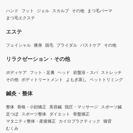
ハンド
フット
ジェル
スカルプ
その他
まつ毛パーマ
まつ毛エクステ
エステ
フェイシャル
痩身
脱毛
ブライダル
バストケア
その他
リラクゼーション・その他
ボディケア
フット・足裏
ヘッド
岩盤浴・スパ
ストレッチ
その他
ボディトリートメント
よもぎ蒸し
ペットトリミング
鍼灸・整体
整体
骨格・小顔矯正
美容鍼
指圧・マッサージ
スポーツ鍼
足つぼ
スポーツ整体
ダイエット
骨盤矯正
マタニティ整体・産後矯正
カイロプラクティック
猫背
むくみ