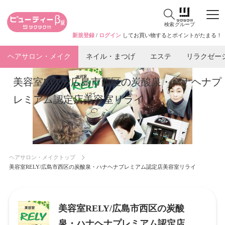
検索
グループ
新規登録
/
ログイン
してお買い物するとポイントがたまる！
ヘアサロン・メイク
ネイル・まつげ
エステ
リラクゼー
美容室RELY/広島市西区の炭酸泉・ハナヘナプ
レミアム認定店美容室リライ
ヘアサロン・メイクトップ
美容室RELY/広島市西区の炭酸泉・ハナヘナプレミアム認定店美容室リライ
美容室RELY/広島市西区の炭酸
泉・ハナヘナプレミアム認定店