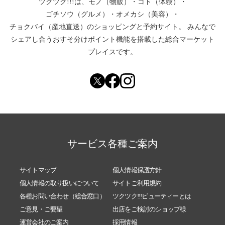
ツクツク!!!は、
モノ（物販）
・
コト（体験）
・
ゴチソウ（グルメ）
・
オメカシ（美容）
・
チョクバイ（産地直送）
のショッピングと予約サイト。
みんなで
シェアし合う
おすそ分けポイント機能
を搭載した総合マーケット
プレイスです。
サービス各種ご案内
サイトマップ
個人情報保護方針
個人情報の取り扱いについて
サイトご利用規約
各種お問い合わせ（総合窓口）
ツクツク!!!ビューティーとは
ご意見・ご要望
出店をご検討のショップ様
運営会社のご案内
採用情報