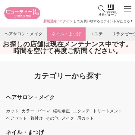
検索
グループ
新規登録
/
ログイン
してお買い物するとポイントがたまる！
ヘアサロン・メイク
ネイル・まつげ
エステ
リラクゼー
お探しの店舗は現在メンテナンス中です。
時間を空けて再度ご訪問ください。
カテゴリーから探す
ヘアサロン・メイク
カット
カラー
パーマ
縮毛矯正
エクステ
トリートメント
ヘアセット
着付け
その他
メイク
眉カット
ネイル・まつげ