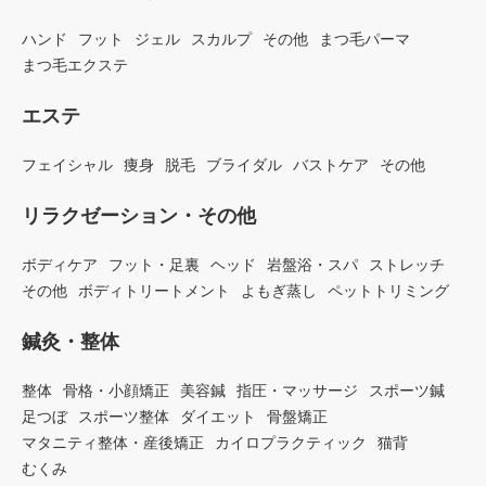
ハンド
フット
ジェル
スカルプ
その他
まつ毛パーマ
まつ毛エクステ
エステ
フェイシャル
痩身
脱毛
ブライダル
バストケア
その他
リラクゼーション・その他
ボディケア
フット・足裏
ヘッド
岩盤浴・スパ
ストレッチ
その他
ボディトリートメント
よもぎ蒸し
ペットトリミング
鍼灸・整体
整体
骨格・小顔矯正
美容鍼
指圧・マッサージ
スポーツ鍼
足つぼ
スポーツ整体
ダイエット
骨盤矯正
マタニティ整体・産後矯正
カイロプラクティック
猫背
むくみ