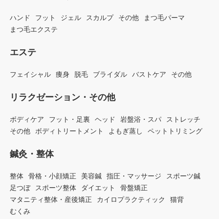
ハンド
フット
ジェル
スカルプ
その他
まつ毛パーマ
まつ毛エクステ
エステ
フェイシャル
痩身
脱毛
ブライダル
バストケア
その他
リラクゼーション・その他
ボディケア
フット・足裏
ヘッド
岩盤浴・スパ
ストレッチ
その他
ボディトリートメント
よもぎ蒸し
ペットトリミング
鍼灸・整体
整体
骨格・小顔矯正
美容鍼
指圧・マッサージ
スポーツ鍼
足つぼ
スポーツ整体
ダイエット
骨盤矯正
マタニティ整体・産後矯正
カイロプラクティック
猫背
むくみ