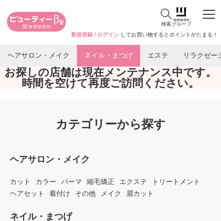
検索
グループ
新規登録
/
ログイン
してお買い物するとポイントがたまる！
ヘアサロン・メイク
ネイル・まつげ
エステ
リラクゼー
お探しの店舗は現在メンテナンス中です。
時間を空けて再度ご訪問ください。
カテゴリーから探す
ヘアサロン・メイク
カット
カラー
パーマ
縮毛矯正
エクステ
トリートメント
ヘアセット
着付け
その他
メイク
眉カット
ネイル・まつげ