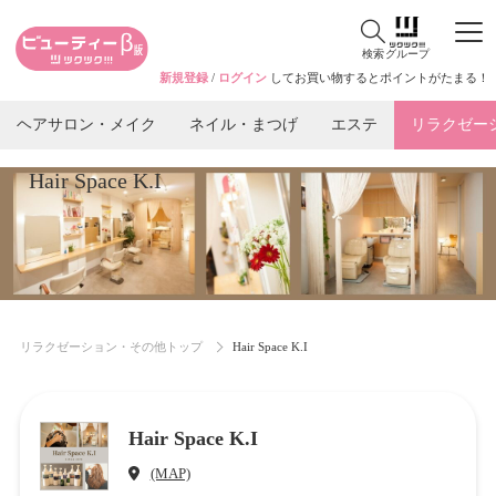
検索
グループ
新規登録
/
ログイン
してお買い物するとポイントがたまる！
ヘアサロン・メイク
ネイル・まつげ
エステ
リラクゼー
Hair Space K.I
リラクゼーション・その他トップ
Hair Space K.I
Hair Space K.I
(MAP)