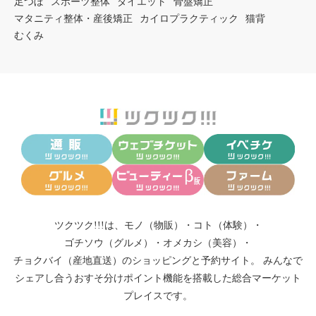
足つぼ
スポーツ整体
ダイエット
骨盤矯正
マタニティ整体・産後矯正
カイロプラクティック
猫背
むくみ
ツクツク!!!は、
モノ（物販）
・
コト（体験）
・
ゴチソウ（グルメ）
・
オメカシ（美容）
・
チョクバイ（産地直送）
のショッピングと予約サイト。
みんなで
シェアし合う
おすそ分けポイント機能
を搭載した総合マーケット
プレイスです。