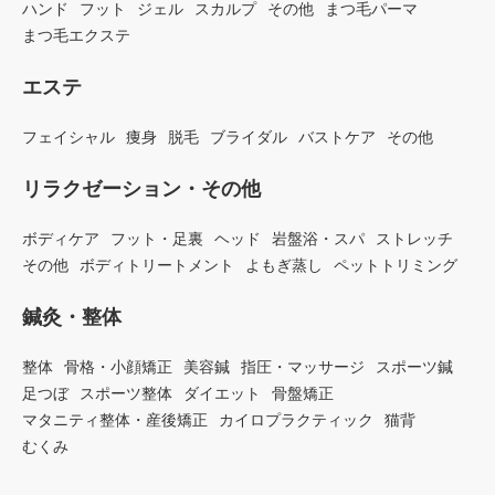
ハンド
フット
ジェル
スカルプ
その他
まつ毛パーマ
まつ毛エクステ
エステ
フェイシャル
痩身
脱毛
ブライダル
バストケア
その他
リラクゼーション・その他
ボディケア
フット・足裏
ヘッド
岩盤浴・スパ
ストレッチ
その他
ボディトリートメント
よもぎ蒸し
ペットトリミング
鍼灸・整体
整体
骨格・小顔矯正
美容鍼
指圧・マッサージ
スポーツ鍼
足つぼ
スポーツ整体
ダイエット
骨盤矯正
マタニティ整体・産後矯正
カイロプラクティック
猫背
むくみ