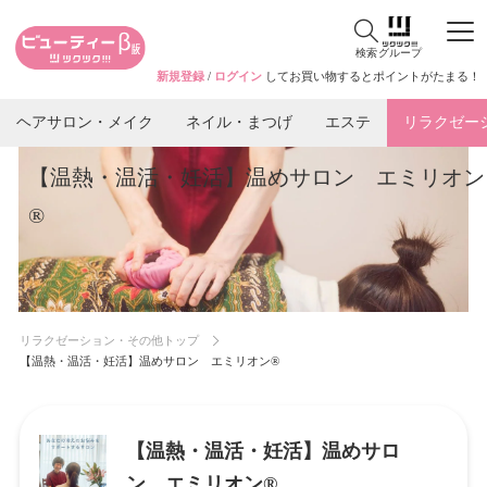
検索
グループ
新規登録
/
ログイン
してお買い物するとポイントがたまる！
ヘアサロン・メイク
ネイル・まつげ
エステ
リラクゼー
【温熱・温活・妊活】温めサロン エミリオン
®
リラクゼーション・その他トップ
【温熱・温活・妊活】温めサロン エミリオン®
【温熱・温活・妊活】温めサロ
ン エミリオン®