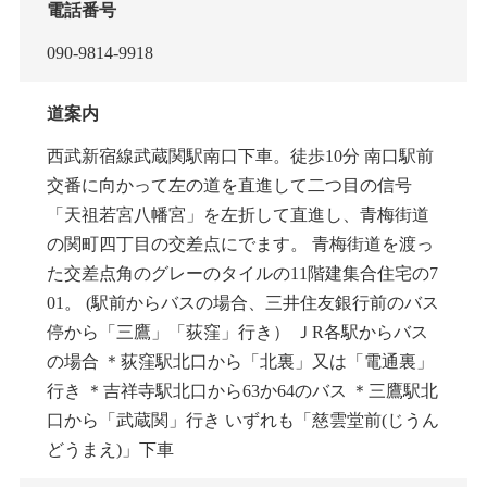
電話番号
090-9814-9918
道案内
西武新宿線武蔵関駅南口下車。徒歩10分 南口駅前
交番に向かって左の道を直進して二つ目の信号
「天祖若宮八幡宮」を左折して直進し、青梅街道
の関町四丁目の交差点にでます。 青梅街道を渡っ
た交差点角のグレーのタイルの11階建集合住宅の7
01。 (駅前からバスの場合、三井住友銀行前のバス
停から「三鷹」「荻窪」行き） ＪR各駅からバス
の場合 ＊荻窪駅北口から「北裏」又は「電通裏」
行き ＊吉祥寺駅北口から63か64のバス ＊三鷹駅北
口から「武蔵関」行き いずれも「慈雲堂前(じうん
どうまえ)」下車