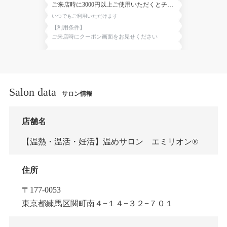
ご来店時に3000円以上ご使用いただくとチャ
イマサラ（20g）プレゼント
いつでもご利用いただけます
【利用条件】
ご来店時にクーポン画面をお見せください
Salon data
サロン情報
店舗名
【温熱・温活・妊活】温めサロン エミリオン®
住所
〒177-0053
東京都練馬区関町南４−１４−３２−７０１