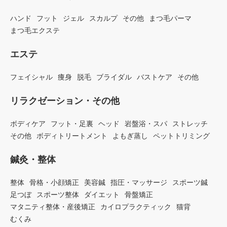
ハンド
フット
ジェル
スカルプ
その他
まつ毛パーマ
まつ毛エクステ
エステ
フェイシャル
痩身
脱毛
ブライダル
バストケア
その他
リラクゼーション・その他
ボディケア
フット・足裏
ヘッド
岩盤浴・スパ
ストレッチ
その他
ボディトリートメント
よもぎ蒸し
ペットトリミング
鍼灸・整体
整体
骨格・小顔矯正
美容鍼
指圧・マッサージ
スポーツ鍼
足つぼ
スポーツ整体
ダイエット
骨盤矯正
マタニティ整体・産後矯正
カイロプラクティック
猫背
むくみ