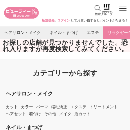
検索
グループ
新規登録
/
ログイン
してお買い物するとポイントがたまる！
ヘアサロン・メイク
ネイル・まつげ
エステ
リラクゼー
お探しの店舗が見つかりませんでした。恐
れ入りますが再度検索してみてください。
カテゴリーから探す
ヘアサロン・メイク
カット
カラー
パーマ
縮毛矯正
エクステ
トリートメント
ヘアセット
着付け
その他
メイク
眉カット
ネイル・まつげ